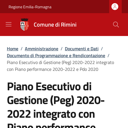
Salta al contenuto principale
Skip to footer content
Regione Emilia-Romagna
Comune di Rimini
Briciole di pane
Home
/
Amministrazione
/
Documenti e Dati
/
Documento di Programmazione e Rendicontazione
/
Piano Esecutivo di Gestione (Peg) 2020-2022 integrato
con Piano performance 2020-2022 e Pdo 2020
Piano Esecutivo di
Gestione (Peg) 2020-
2022 integrato con
Piano performance