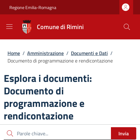
Salta al contenuto principale
Skip to footer content
Regione Emilia-Romagna
Comune di Rimini
Briciole di pane
Home
/
Amministrazione
/
Documenti e Dati
/
Documento di programmazione e rendicontazione
Esplora i documenti:
Documento di
programmazione e
rendicontazione
Cerca
Invia