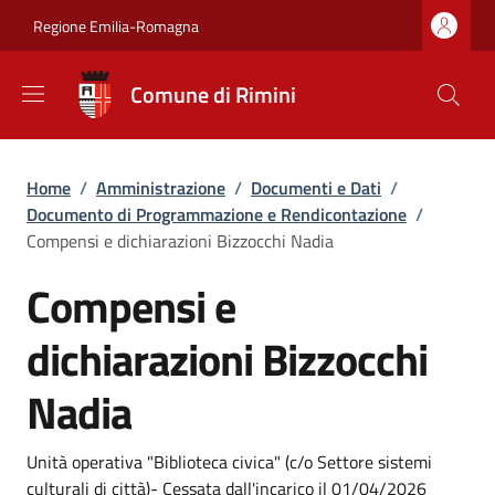
Salta al contenuto principale
Skip to footer content
Regione Emilia-Romagna
Comune di Rimini
Briciole di pane
Home
/
Amministrazione
/
Documenti e Dati
/
Documento di Programmazione e Rendicontazione
/
Compensi e dichiarazioni Bizzocchi Nadia
Compensi e
dichiarazioni Bizzocchi
Nadia
Dettagli
Unità operativa "Biblioteca civica" (c/o Settore sistemi
culturali di città)- Cessata dall'incarico il 01/04/2026