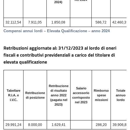
2024)
32.112,54
7.911,05
1.850,08
586,72
42.460,39
Compensi annui lordi – Elevata Qualificazione – anno 2024
Retribuzioni aggiornate al: 31/12/2023 al lordo di oneri
fiscali e contributivi previdenziali a carico del titolare di
elevata qualificazione
Retribuzione
Salario
Tabellare
di risultato
Rimborso
Totale
Retribuzione
accessorio
R.I.A. e
anno 2022
spese
annuo
di posizione
corrisposto
I.V.C.
(pagata nel
missioni
lordo
nel 2023
2023)
29.991,24
8.000,00
1.629,41
286,20
39.906,85