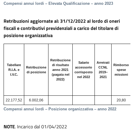
Compensi annui lordi – Elevata Qualificazione – anno 2023
Retribuzioni aggiornate al: 31/12/2022 al lordo di oneri
fiscali e contributivi previdenziali a carico del titolare di
posizione organizzativa
Retribuzione
Salario
Arretrati
Tabellare
di risultato
Rimborso
Retribuzione
accessorio
CCNL
R.I.A. e
anno 2021
spese
di posizione
corrisposto
2019–
I.V.C.
(pagata nel
missioni
nel 2022
2021
2022)
22.177,52
6.002,06
20,80
Compensi annui lordi – Posizione organizzativa – anno 2022
NOTE
. Incarico dal 01/04/2022