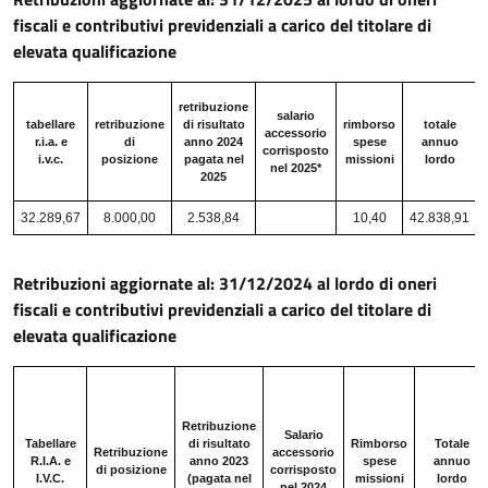
fiscali e contributivi previdenziali a carico del titolare di
elevata qualificazione
retribuzione
salario
tabellare
retribuzione
di risultato
rimborso
totale
accessorio
r.i.a. e
di
anno 2024
spese
annuo
corrisposto
i.v.c.
posizione
pagata nel
missioni
lordo
nel 2025*
2025
32.289,67
8.000,00
2.538,84
10,40
42.838,91
Retribuzioni aggiornate al: 31/12/2024 al lordo di oneri
fiscali e contributivi previdenziali a carico del titolare di
elevata qualificazione
Retribuzione
Salario
Tabellare
di risultato
Rimborso
Totale
Retribuzione
accessorio
R.I.A. e
anno 2023
spese
annuo
di posizione
corrisposto
I.V.C.
(pagata nel
missioni
lordo
nel 2024