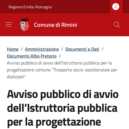
Salta al contenuto principale
Skip to footer content
Regione Emilia-Romagna
Comune di Rimini
Briciole di pane
Home
/
Amministrazione
/
Documenti e Dati
/
Documento Albo Pretorio
/
Avviso pubblico di avvio dell’Istruttoria pubblica per la
progettazione comune "Trasporto socio-assistenziale per
dializzati"
Avviso pubblico di avvio
dell’Istruttoria pubblica
per la progettazione