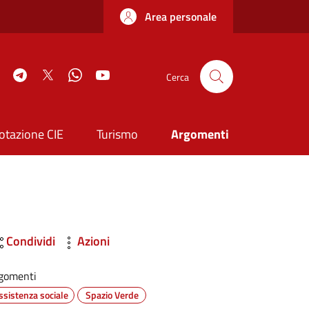
Area personale
book
Instagram
Telegram
Twitter
WhatsApp
YouTube
Cerca
otazione CIE
Turismo
Argomenti
Condividi
Azioni
gomenti
ssistenza sociale
Spazio Verde