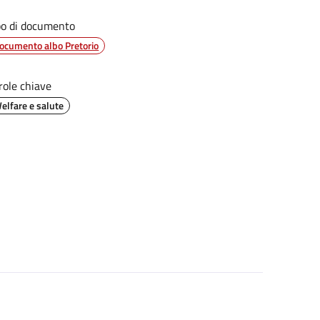
po di documento
ocumento albo Pretorio
role chiave
elfare e salute