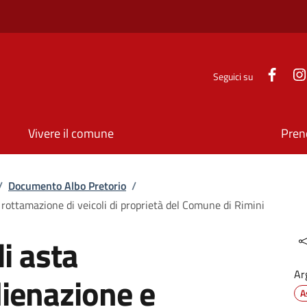
Face
Seguici su
Vivere il comune
Pren
/
Documento Albo Pretorio
/
 rottamazione di veicoli di proprietà del Comune di Rimini
i asta
Ar
lienazione e
A