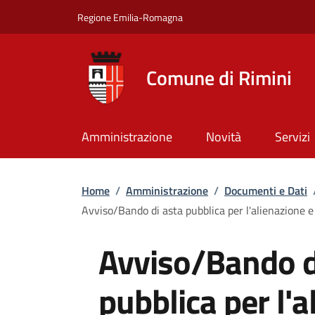
Salta al contenuto principale
Skip to footer content
Regione Emilia-Romagna
Comune di Rimini
Amministrazione
Novità
Servizi
Briciole di pane
Home
/
Amministrazione
/
Documenti e Dati
Avviso/Bando di asta pubblica per l'alienazione e
Avviso/Bando d
pubblica per l'a