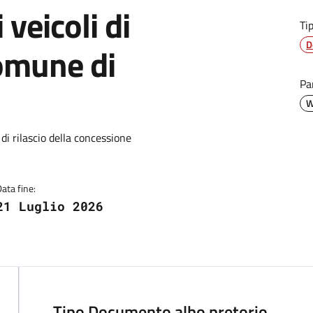
veicoli di
Ti
D
Comune di
Pa
W
 di rilascio della concessione
Data fine:
21 Luglio 2026
Tipo Documento albo pretorio