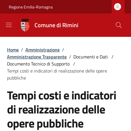
Salta al contenuto principale
Skip to footer content
Regione Emilia-Romagna
Comune di Rimini
Briciole di pane
Home
/
Amministrazione
/
Amministrazione Trasparente
/
Documenti e Dati
/
Documento Tecnico di Supporto
/
Tempi costi e indicatori di realizzazione delle opere
pubbliche
Tempi costi e indicatori
di realizzazione delle
opere pubbliche