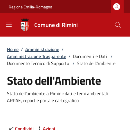
Salta al contenuto principale
Skip to footer content
Regione Emilia-Romagna
Comune di Rimini
Briciole di pane
Home
/
Amministrazione
/
Amministrazione Trasparente
/
Documenti e Dati
/
Documento Tecnico di Supporto
/
Stato dell'Ambiente
Stato dell'Ambiente
Dettagli
Stato dell'ambiente a Rimini: dati e temi ambientali
ARPAE, report e portale cartografico
Condividi
Azioni