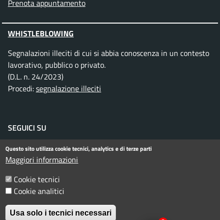
Prenota appuntamento
WHISTLEBLOWING
Segnalazioni illeciti di cui si abbia conoscenza in un contesto
lavorativo, pubblico o privato.
(D.L. n. 24/2023)
Procedi:
segnalazione illeciti
SEGUICI SU
Facebook
Instagram
Telegram
Twitter
WhatsApp
YouTube
Questo sito utilizza cookie tecnici, analytics e di terze parti
Maggiori informazioni
Cookie tecnici
Menu piè di pagina
Informativa privacy
Note legali
Cookie analitici
Dichiarazione di accessibilità
Usa solo i tecnici necessari