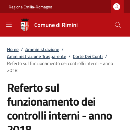
Salta al contenuto principale
Skip to footer content
Regione Emilia-Romagna
Comune di Rimini
Briciole di pane
Home
/
Amministrazione
/
Amministrazione Trasparente
/
Corte Dei Conti
/
Referto sul funzionamento dei controlli interni - anno
2018
Referto sul
funzionamento dei
controlli interni - anno
2018