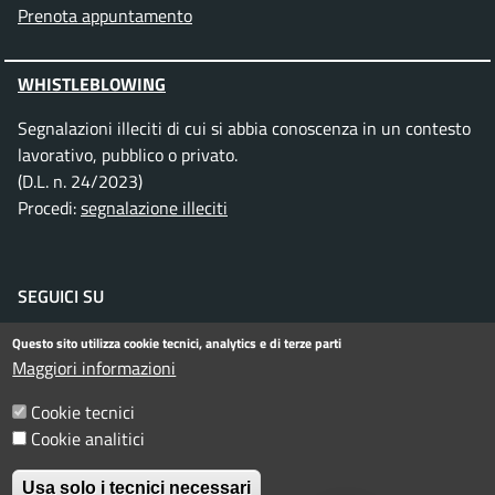
Prenota appuntamento
WHISTLEBLOWING
Segnalazioni illeciti di cui si abbia conoscenza in un contesto
lavorativo, pubblico o privato.
(D.L. n. 24/2023)
Procedi:
segnalazione illeciti
SEGUICI SU
Facebook
Instagram
Telegram
Twitter
WhatsApp
YouTube
Questo sito utilizza cookie tecnici, analytics e di terze parti
Maggiori informazioni
Cookie tecnici
Menu piè di pagina
Informativa privacy
Note legali
Cookie analitici
Dichiarazione di accessibilità
Usa solo i tecnici necessari