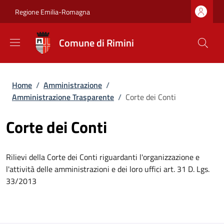
Salta al contenuto principale
Skip to footer content
Regione Emilia-Romagna
Comune di Rimini
Briciole di pane
Home
/
Amministrazione
/
Amministrazione Trasparente
/
Corte dei Conti
Corte dei Conti
Rilievi della Corte dei Conti riguardanti l'organizzazione e
l'attività delle amministrazioni e dei loro uffici art. 31 D. Lgs.
33/2013