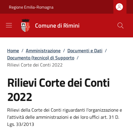
Salta al contenuto principale
Skip to footer content
Regione Emilia-Romagna
Comune di Rimini
Briciole di pane
Home
/
Amministrazione
/
Documenti e Dati
/
Documento (tecnico) di Supporto
/
Rilievi Corte dei Conti 2022
Rilievi Corte dei Conti
2022
Dettagli
Rilievi della Corte dei Conti riguardanti l'organizzazione e
l'attività delle amministrazioni e dei loro uffici art. 31 D.
Lgs. 33/2013