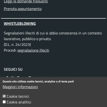
Leggi le domande frequenti
Prenota appuntamento
WHISTLEBLOWING
Segnalazioni illeciti di cui si abbia conoscenza in un contesto
lavorativo, pubblico o privato.
(D.L. n. 24/2023)
Procedi:
segnalazione illeciti
SEGUICI SU
Facebook
Instagram
Telegram
Twitter
WhatsApp
YouTube
Questo sito utilizza cookie tecnici, analytics e di terze parti
Maggiori informazioni
Menu piè di pagina
Cookie tecnici
Informativa privacy
Note legali
Cookie analitici
Dichiarazione di accessibilità