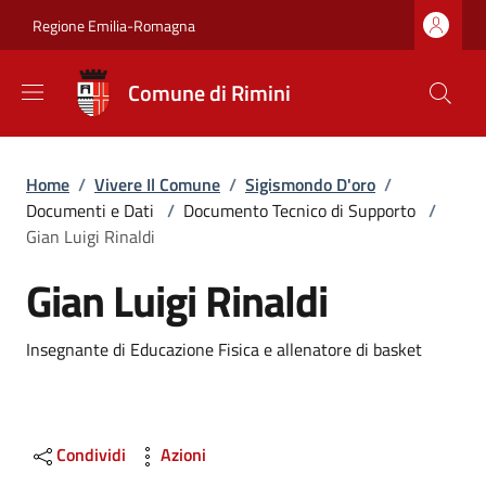
Salta al contenuto principale
Skip to footer content
Regione Emilia-Romagna
Comune di Rimini
Briciole di pane
Home
/
Vivere Il Comune
/
Sigismondo D'oro
/
Documenti e Dati
/
Documento Tecnico di Supporto
/
Gian Luigi Rinaldi
Gian Luigi Rinaldi
Dettagli
Insegnante di Educazione Fisica e allenatore di basket
Condividi
Azioni