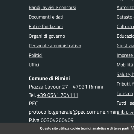
Bandi, avvisi e concorsi
Autorizz
Documenti e dati
Catasto 
Enti e fondazioni
Cultura 
Organi di governo
Educazi
Personale amministrativo
Giustizi
Politici
Imprese
Uffici
Mobilità
Salute, 
Comune di Rimini
Tributi,
Piazza Cavour 27 - 47921 Rimini
Turismo
Tel.
+39 0541 704111
PEC
Tutti i s
protocollo.generale@pec.comune.rimini.it
Vita lav
P.iva 00304260409
M
Questo sito utilizza cookie tecnici, analytics e di terze parti