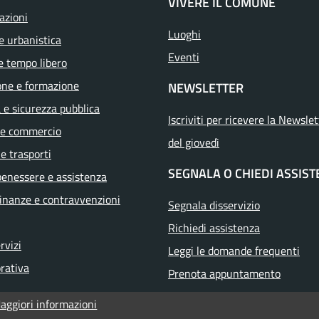
VIVERE IL COMUNE
azioni
Luoghi
e urbanistica
Eventi
e tempo libero
one e formazione
NEWSLETTER
a e sicurezza pubblica
Iscriviti per ricevere la Newslet
 e commercio
del giovedì
 e trasporti
SEGNALA O CHIEDI ASSIS
benessere e assistenza
 finanze e contravvenzioni
Segnala disservizio
Richiedi assistenza
ervizi
Leggi le domande frequenti
orativa
Prenota appuntamento
aggiori informazioni