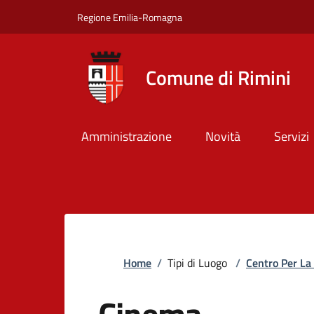
Salta al contenuto principale
Skip to footer content
Regione Emilia-Romagna
Comune di Rimini
Amministrazione
Novità
Servizi
Briciole di pane
Home
/
Tipi di Luogo
/
Centro Per La