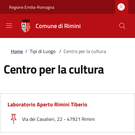
Salta al contenuto principale
Skip to footer content
Regione Emilia-Romagna
Comune di Rimini
Briciole di pane
Home
/
Tipi di Luogo
/
Centro per la cultura
Centro per la cultura
Laboratorio Aperto Rimini Tiberio
Via dei Cavalieri, 22 - 47921 Rimini