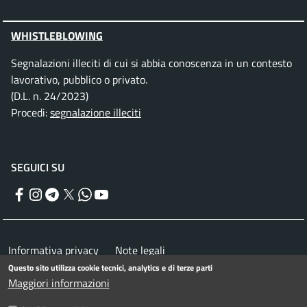
WHISTLEBLOWING
Segnalazioni illeciti di cui si abbia conoscenza in un contesto
lavorativo, pubblico o privato.
(D.L. n. 24/2023)
Procedi:
segnalazione illeciti
SEGUICI SU
Facebook
Instagram
Telegram
Twitter
WhatsApp
YouTube
Menu piè di pagina
Informativa privacy
Note legali
Questo sito utilizza cookie tecnici, analytics e di terze parti
Dichiarazione di accessibilità
Maggiori informazioni