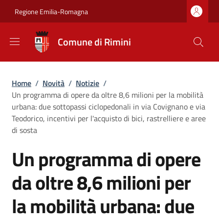
Salta al contenuto principale
Skip to footer content
Regione Emilia-Romagna
Comune di Rimini
Briciole di pane
Home
/
Novità
/
Notizie
/
Un programma di opere da oltre 8,6 milioni per la mobilità
urbana: due sottopassi ciclopedonali in via Covignano e via
Teodorico, incentivi per l'acquisto di bici, rastrelliere e aree
di sosta
Un programma di opere
da oltre 8,6 milioni per
la mobilità urbana: due