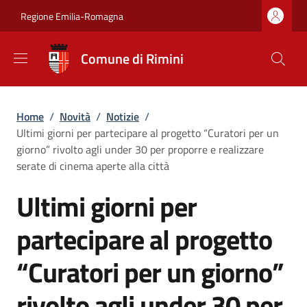
Salta al contenuto principale
Skip to footer content
Regione Emilia-Romagna
Comune di Rimini
Briciole di pane
Home
/
Novità
/
Notizie
/
Ultimi giorni per partecipare al progetto “Curatori per un
giorno” rivolto agli under 30 per proporre e realizzare
serate di cinema aperte alla città
Ultimi giorni per
partecipare al progetto
“Curatori per un giorno”
rivolto agli under 30 per