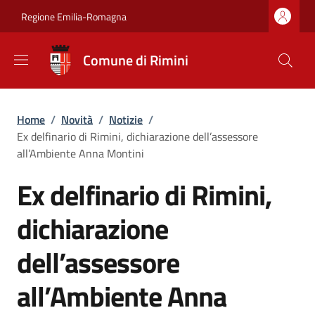
Salta al contenuto principale
Skip to footer content
Regione Emilia-Romagna
Comune di Rimini
Briciole di pane
Home
/
Novità
/
Notizie
/
Ex delfinario di Rimini, dichiarazione dell’assessore
all’Ambiente Anna Montini
Ex delfinario di Rimini,
dichiarazione
dell’assessore
all’Ambiente Anna