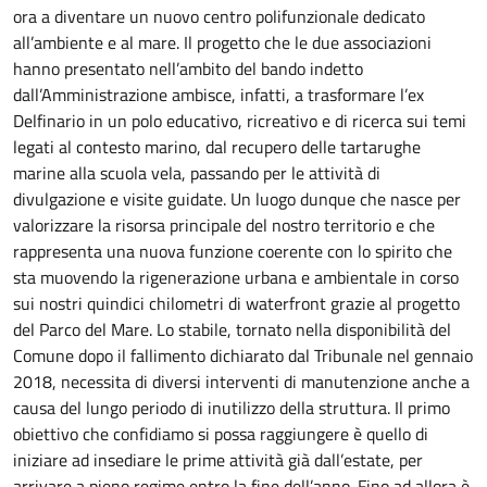
ora a diventare un nuovo centro polifunzionale dedicato
all’ambiente e al mare. Il progetto che le due associazioni
hanno presentato nell’ambito del bando indetto
dall’Amministrazione ambisce, infatti, a trasformare l’ex
Delfinario in un polo educativo, ricreativo e di ricerca sui temi
legati al contesto marino, dal recupero delle tartarughe
marine alla scuola vela, passando per le attività di
divulgazione e visite guidate. Un luogo dunque che nasce per
valorizzare la risorsa principale del nostro territorio e che
rappresenta una nuova funzione coerente con lo spirito che
sta muovendo la rigenerazione urbana e ambientale in corso
sui nostri quindici chilometri di waterfront grazie al progetto
del Parco del Mare. Lo stabile, tornato nella disponibilità del
Comune dopo il fallimento dichiarato dal Tribunale nel gennaio
2018, necessita di diversi interventi di manutenzione anche a
causa del lungo periodo di inutilizzo della struttura. Il primo
obiettivo che confidiamo si possa raggiungere è quello di
iniziare ad insediare le prime attività già dall’estate, per
arrivare a pieno regime entro la fine dell’anno. Fino ad allora è