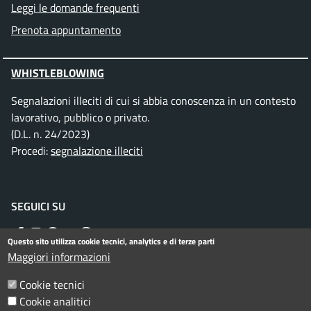
Leggi le domande frequenti
Prenota appuntamento
WHISTLEBLOWING
Segnalazioni illeciti di cui si abbia conoscenza in un contesto
lavorativo, pubblico o privato.
(D.L. n. 24/2023)
Procedi:
segnalazione illeciti
SEGUICI SU
Facebook
Instagram
Telegram
Twitter
WhatsApp
YouTube
Questo sito utilizza cookie tecnici, analytics e di terze parti
Maggiori informazioni
Menu piè di pagina
Cookie tecnici
Informativa privacy
Note legali
Cookie analitici