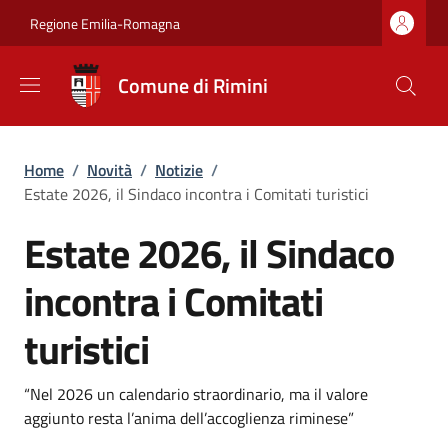
Salta al contenuto principale
Skip to footer content
Regione Emilia-Romagna
Comune di Rimini
Briciole di pane
Home
/
Novità
/
Notizie
/
Estate 2026, il Sindaco incontra i Comitati turistici
Estate 2026, il Sindaco
incontra i Comitati
turistici
Dettagli
Descrizione breve
“Nel 2026 un calendario straordinario, ma il valore
aggiunto resta l’anima dell’accoglienza riminese”