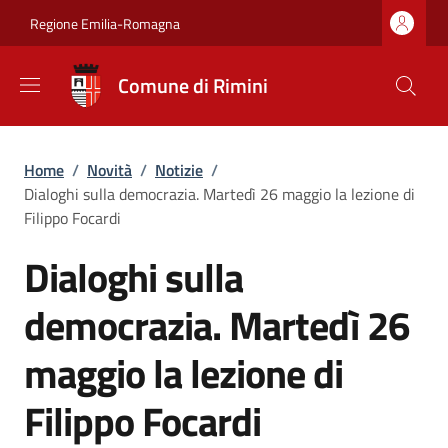
Salta al contenuto principale
Skip to footer content
Regione Emilia-Romagna
Comune di Rimini
Briciole di pane
Home
/
Novità
/
Notizie
/
Dialoghi sulla democrazia. Martedì 26 maggio la lezione di
Filippo Focardi
Dialoghi sulla
democrazia. Martedì 26
maggio la lezione di
Filippo Focardi