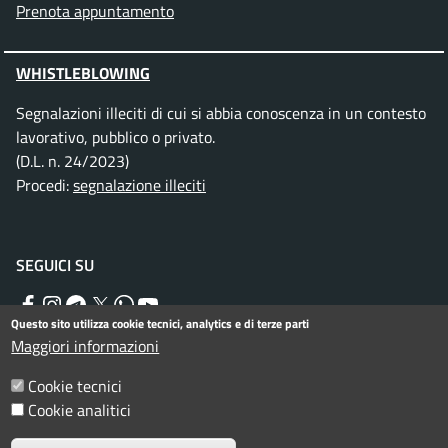
Prenota appuntamento
WHISTLEBLOWING
Segnalazioni illeciti di cui si abbia conoscenza in un contesto
lavorativo, pubblico o privato.
(D.L. n. 24/2023)
Procedi:
segnalazione illeciti
SEGUICI SU
Facebook
Instagram
Telegram
Twitter
WhatsApp
YouTube
Questo sito utilizza cookie tecnici, analytics e di terze parti
Maggiori informazioni
Menu piè di pagina
Cookie tecnici
Informativa privacy
Note legali
Cookie analitici
Dichiarazione di accessibilità