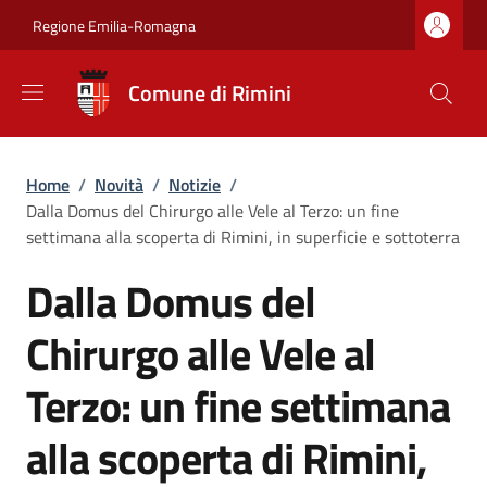
Salta al contenuto principale
Skip to footer content
Regione Emilia-Romagna
Comune di Rimini
Briciole di pane
Home
/
Novità
/
Notizie
/
Dalla Domus del Chirurgo alle Vele al Terzo: un fine
settimana alla scoperta di Rimini, in superficie e sottoterra
Dalla Domus del
Chirurgo alle Vele al
Terzo: un fine settimana
alla scoperta di Rimini,