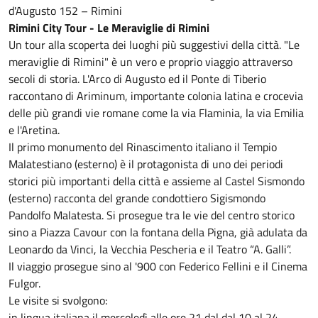
d'Augusto 152 – Rimini
Rimini City Tour - Le Meraviglie di Rimini
Un tour alla scoperta dei luoghi più suggestivi della città. "Le
meraviglie di Rimini" è un vero e proprio viaggio attraverso
secoli di storia. L'Arco di Augusto ed il Ponte di Tiberio
raccontano di Ariminum, importante colonia latina e crocevia
delle più grandi vie romane come la via Flaminia, la via Emilia
e l'Aretina.
Il primo monumento del Rinascimento italiano il Tempio
Malatestiano (esterno) è il protagonista di uno dei periodi
storici più importanti della città e assieme al Castel Sismondo
(esterno) racconta del grande condottiero Sigismondo
Pandolfo Malatesta. Si prosegue tra le vie del centro storico
sino a Piazza Cavour con la fontana della Pigna, già adulata da
Leonardo da Vinci, la Vecchia Pescheria e il Teatro “A. Galli”.
Il viaggio prosegue sino al '900 con Federico Fellini e il Cinema
Fulgor.
Le visite si svolgono:
in lingua italiana il mercoledì alle ore 21 dal dal 10 al 24