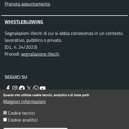
Prenota appuntamento
WHISTLEBLOWING
Segnalazioni illeciti di cui si abbia conoscenza in un contesto
lavorativo, pubblico o privato.
(D.L. n. 24/2023)
Procedi:
segnalazione illeciti
SEGUICI SU
Facebook
Instagram
Telegram
Twitter
WhatsApp
YouTube
Questo sito utilizza cookie tecnici, analytics e di terze parti
Maggiori informazioni
Menu piè di pagina
Informativa privacy
Note legali
Cookie tecnici
Cookie analitici
Dichiarazione di accessibilità