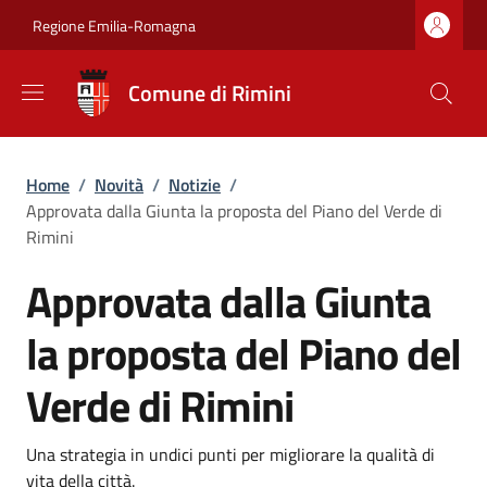
Salta al contenuto principale
Skip to footer content
Regione Emilia-Romagna
Comune di Rimini
Briciole di pane
Home
/
Novità
/
Notizie
/
Approvata dalla Giunta la proposta del Piano del Verde di
Rimini
Approvata dalla Giunta
la proposta del Piano del
Verde di Rimini
Dettagli
Descrizione breve
Una strategia in undici punti per migliorare la qualità di
vita della città.