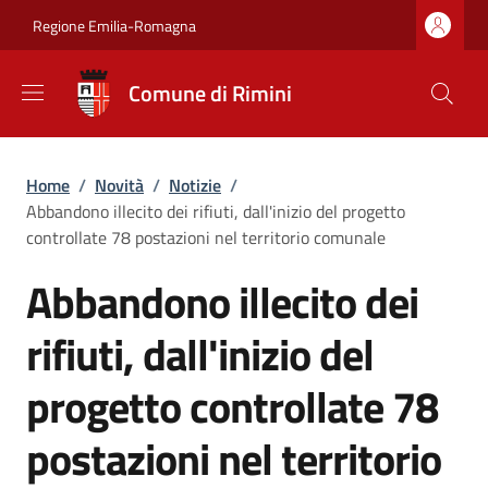
Salta al contenuto principale
Skip to footer content
Regione Emilia-Romagna
Comune di Rimini
Briciole di pane
Home
/
Novità
/
Notizie
/
Abbandono illecito dei rifiuti, dall'inizio del progetto
controllate 78 postazioni nel territorio comunale
Abbandono illecito dei
rifiuti, dall'inizio del
progetto controllate 78
postazioni nel territorio