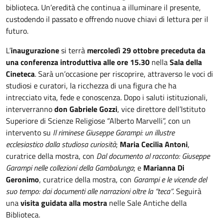
biblioteca. Un’eredità che continua a illuminare il presente,
custodendo il passato e offrendo nuove chiavi di lettura per il
futuro.
L’
inaugurazione
si terrà
mercoledì 29 ottobre preceduta da
una conferenza introduttiva alle ore 15.30
nella
Sala della
Cineteca
. Sarà un’occasione per riscoprire, attraverso le voci di
studiosi e curatori, la ricchezza di una figura che ha
intrecciato vita, fede e conoscenza. Dopo i saluti istituzionali,
interverranno
don Gabriele Gozzi
, vice direttore dell’Istituto
Superiore di Scienze Religiose “Alberto Marvelli”, con un
intervento su
Il riminese Giuseppe Garampi: un illustre
ecclesiastico dalla studiosa curiosità
;
Maria Cecilia Antoni
,
curatrice della mostra, con
Dal documento al racconto: Giuseppe
Garampi nelle collezioni della Gambalunga
; e
Marianna Di
Geronimo
, curatrice della mostra, con
Garampi e le vicende del
suo tempo: dai documenti alle narrazioni oltre la “teca”
. Seguirà
una
visita guidata alla mostra
nelle Sale Antiche della
Biblioteca.