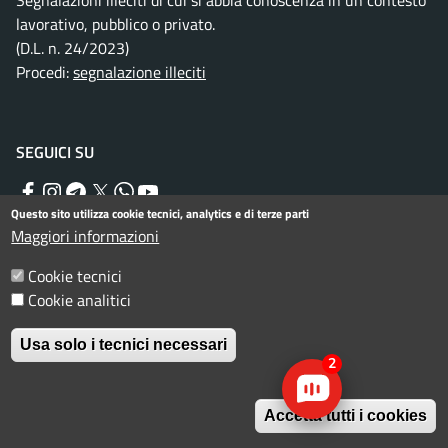
Segnalazioni illeciti di cui si abbia conoscenza in un contesto
lavorativo, pubblico o privato.
(D.L. n. 24/2023)
Procedi:
segnalazione illeciti
SEGUICI SU
Facebook
Instagram
Telegram
Twitter
WhatsApp
YouTube
Questo sito utilizza cookie tecnici, analytics e di terze parti
Maggiori informazioni
Menu piè di pagina
Informativa privacy
Note legali
Cookie tecnici
Cookie analitici
Dichiarazione di accessibilità
Usa solo i tecnici necessari
© Comune di Rimini. Tutti i diritti riservati.
2
Accetta tutti i cookies
Galleria immagini