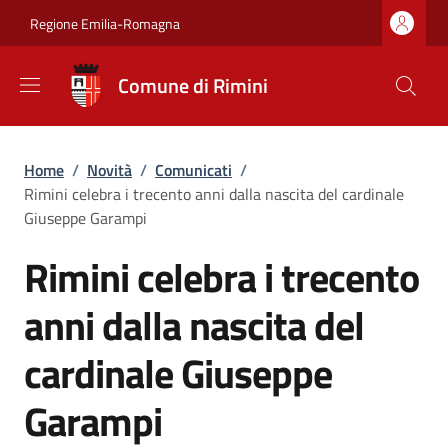
Salta al contenuto principale
Skip to footer content
Regione Emilia-Romagna
Comune di Rimini
Briciole di pane
Home
/
Novità
/
Comunicati
/
Rimini celebra i trecento anni dalla nascita del cardinale
Giuseppe Garampi
Rimini celebra i trecento
anni dalla nascita del
cardinale Giuseppe
Garampi