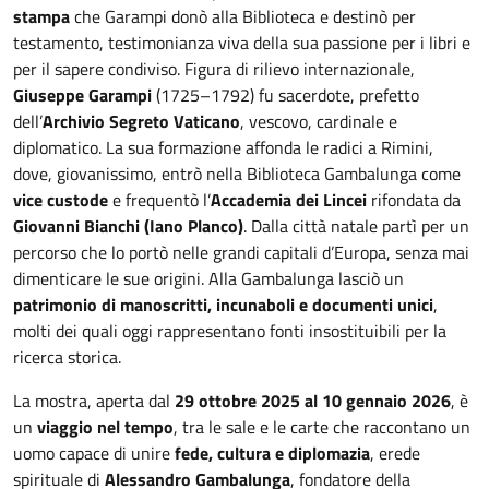
stampa
che Garampi donò alla Biblioteca e destinò per
testamento, testimonianza viva della sua passione per i libri e
per il sapere condiviso. Figura di rilievo internazionale,
Giuseppe Garampi
(1725–1792) fu sacerdote, prefetto
dell’
Archivio Segreto Vaticano
, vescovo, cardinale e
diplomatico. La sua formazione affonda le radici a Rimini,
dove, giovanissimo, entrò nella Biblioteca Gambalunga come
vice custode
e frequentò l’
Accademia dei Lincei
rifondata da
Giovanni Bianchi (Iano Planco)
. Dalla città natale partì per un
percorso che lo portò nelle grandi capitali d’Europa, senza mai
dimenticare le sue origini. Alla Gambalunga lasciò un
patrimonio di manoscritti, incunaboli e documenti unici
,
molti dei quali oggi rappresentano fonti insostituibili per la
ricerca storica.
La mostra, aperta dal
29 ottobre 2025 al 10 gennaio 2026
, è
un
viaggio nel tempo
, tra le sale e le carte che raccontano un
uomo capace di unire
fede, cultura e diplomazia
, erede
spirituale di
Alessandro Gambalunga
, fondatore della