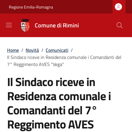
Salta al contenuto principale
Skip to footer content
Regione Emilia-Romagna
Comune di Rimini
Briciole di pane
Home
/
Novità
/
Comunicati
/
Il Sindaco riceve in Residenza comunale i Comandanti del
7° Reggimento AVES "Vega"
Il Sindaco riceve in
Residenza comunale i
Comandanti del 7°
Reggimento AVES