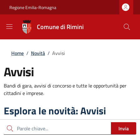
Salta al contenuto principale
Skip to footer content
Regione Emilia-Romagna
Comune di Rimini
Briciole di pane
Home
/
Novità
/
Avvisi
Avvisi
Bandi di gara, avvisi di concorso e tutte le opportunità per
cittadini e imprese.
Esplora le novità: Avvisi
Cerca
Invia