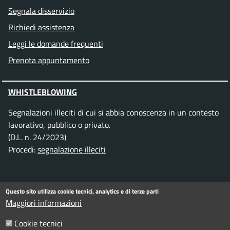
Segnala disservizio
Richiedi assistenza
Leggi le domande frequenti
Prenota appuntamento
WHISTLEBLOWING
Segnalazioni illeciti di cui si abbia conoscenza in un contesto
lavorativo, pubblico o privato.
(D.L. n. 24/2023)
Procedi:
segnalazione illeciti
SEGUICI SU
Questo sito utilizza cookie tecnici, analytics e di terze parti
Maggiori informazioni
Facebook
Instagram
Telegram
Twitter
WhatsApp
YouTube
Cookie tecnici