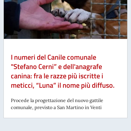
I numeri del Canile comunale
"Stefano Cerni” e dell'anagrafe
canina: fra le razze più iscritte i
meticci, “Luna” il nome più diffuso.
Procede la progettazione del nuovo gattile
comunale, previsto a San Martino in Venti