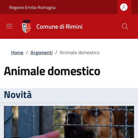
Salta al contenuto principale
Skip to footer content
Regione Emilia-Romagna
Comune di Rimini
Briciole di pane
Home
/
Argomenti
/
Animale domestico
Animale domestico
Novità