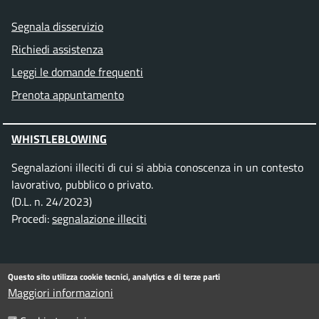
Segnala disservizio
Richiedi assistenza
Leggi le domande frequenti
Prenota appuntamento
WHISTLEBLOWING
Segnalazioni illeciti di cui si abbia conoscenza in un contesto
lavorativo, pubblico o privato.
(D.L. n. 24/2023)
Procedi:
segnalazione illeciti
SEGUICI SU
Questo sito utilizza cookie tecnici, analytics e di terze parti
Maggiori informazioni
Facebook
Instagram
Telegram
Twitter
WhatsApp
YouTube