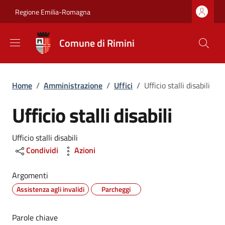
Salta al contenuto principale
Skip to footer content
Regione Emilia-Romagna
Comune di Rimini
Briciole di pane
Home
/
Amministrazione
/
Uffici
/
Ufficio stalli disabili
Ufficio stalli disabili
Dettagli
Ufficio stalli disabili
Condividi
Azioni
Argomenti
Assistenza agli invalidi
Parcheggi
Parole chiave