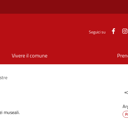
Face
Seguici su
Vivere il comune
Pren
stre
Ar
zi museali.
P