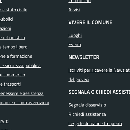
e
Comunicati
 e stato civile
Avvisi
pubblici
VIVERE IL COMUNE
azioni
Luoghi
e urbanistica
Eventi
e tempo libero
one e formazione
NEWSLETTER
a e sicurezza pubblica
Iscriviti per ricevere la Newslet
 e commercio
del giovedì
 e trasporti
SEGNALA O CHIEDI ASSIS
benessere e assistenza
 finanze e contravvenzioni
Segnala disservizio
Richiedi assistenza
ervizi
Leggi le domande frequenti