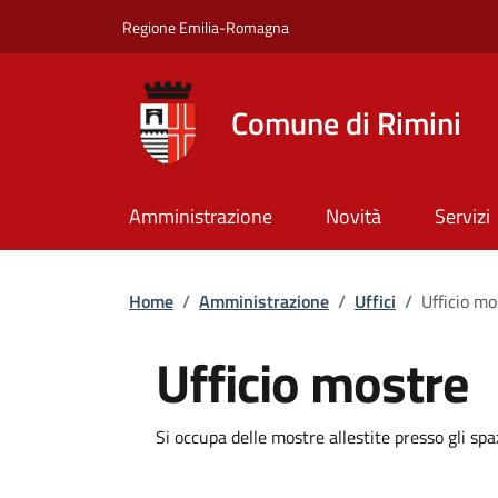
Salta al contenuto principale
Skip to footer content
Regione Emilia-Romagna
Comune di Rimini
Amministrazione
Novità
Servizi
Briciole di pane
Home
/
Amministrazione
/
Uffici
/
Ufficio mo
Ufficio mostre
Dettagli
Si occupa delle mostre allestite presso gli spa