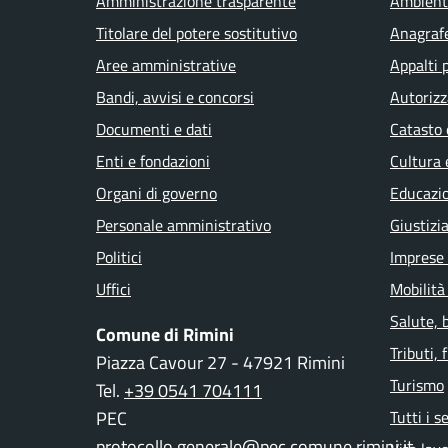
Amministrazione trasparente
Ambient
Titolare del potere sostitutivo
Anagrafe
Aree amministrative
Appalti 
Bandi, avvisi e concorsi
Autorizz
Documenti e dati
Catasto 
Enti e fondazioni
Cultura 
Organi di governo
Educazi
Personale amministrativo
Giustizi
Politici
Imprese
Uffici
Mobilità
Salute, 
Comune di Rimini
Tributi,
Piazza Cavour 27 - 47921 Rimini
Turismo
Tel.
+39 0541 704111
PEC
Tutti i s
protocollo.generale@pec.comune.rimini.it