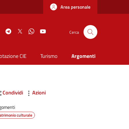
Area personale
book
Instagram
Telegram
Twitter
WhatsApp
YouTube
Cerca
otazione CIE
Turismo
Argomenti
Condividi
Azioni
gomenti
atrimonio culturale