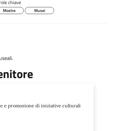
role chiave
Mostre
Musei
useali.
enitore
e e promozione di iniziative culturali