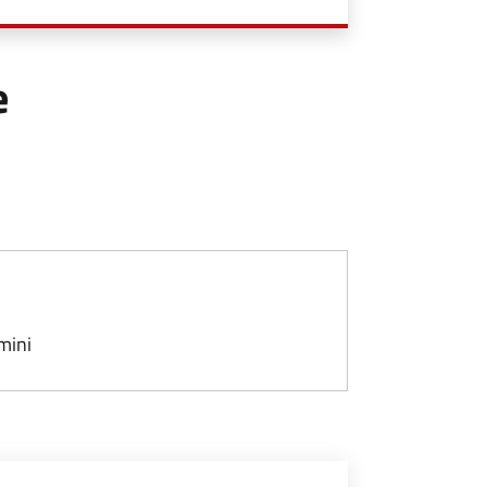
e
mini