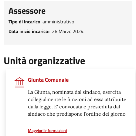
Assessore
Tipo di incarico
:
amministrativo
Data inizio incarico
Data inizio incarico
26 Marzo 2024
Unità organizzative
Giunta Comunale
La Giunta, nominata dal sindaco, esercita
collegialmente le funzioni ad essa attribuite
dalla legge. E' convocata e presieduta dal
sindaco che predispone l’ordine del giorno.
a proposito di
Maggiori informazioni