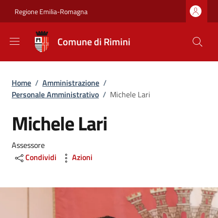
Salta al contenuto principale
Skip to footer content
Regione Emilia-Romagna
Comune di Rimini
Briciole di pane
Home
/
Amministrazione
/
Personale Amministrativo
/
Michele Lari
Michele Lari
Assessore
Condividi
Azioni
Image