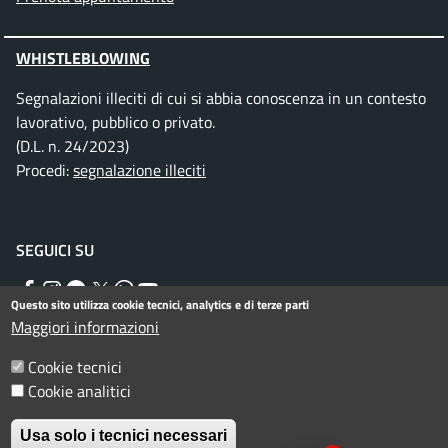
WHISTLEBLOWING
Segnalazioni illeciti di cui si abbia conoscenza in un contesto
lavorativo, pubblico o privato.
(D.L. n. 24/2023)
Procedi:
segnalazione illeciti
SEGUICI SU
Facebook
Instagram
Telegram
Twitter
WhatsApp
YouTube
Questo sito utilizza cookie tecnici, analytics e di terze parti
Maggiori informazioni
Menu piè di pagina
Cookie tecnici
Informativa privacy
Note legali
Cookie analitici
Dichiarazione di accessibilità
Usa solo i tecnici necessari