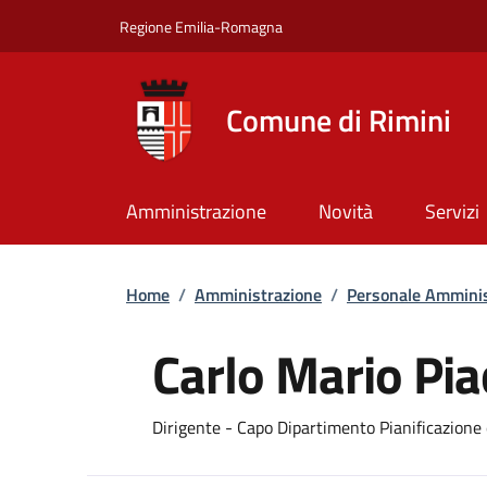
Salta al contenuto principale
Skip to footer content
Regione Emilia-Romagna
Comune di Rimini
Amministrazione
Novità
Servizi
Briciole di pane
Home
/
Amministrazione
/
Personale Amminis
Carlo Mario Pi
Dirigente - Capo Dipartimento Pianificazione 