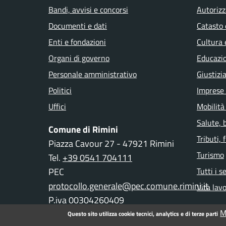
Bandi, avvisi e concorsi
Autorizz
Documenti e dati
Catasto 
Enti e fondazioni
Cultura 
Organi di governo
Educazi
Personale amministrativo
Giustizi
Politici
Imprese
Uffici
Mobilità
Salute, 
Comune di Rimini
Tributi,
Piazza Cavour 27 - 47921 Rimini
Turismo
Tel.
+39 0541 704111
PEC
Tutti i s
protocollo.generale@pec.comune.rimini.it
Vita lav
P.iva 00304260409
M
Questo sito utilizza cookie tecnici, analytics e di terze parti