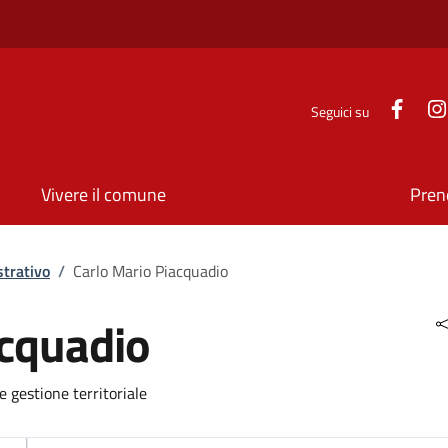
Face
Seguici su
Vivere il comune
Pren
trativo
/
Carlo Mario Piacquadio
acquadio
e gestione territoriale