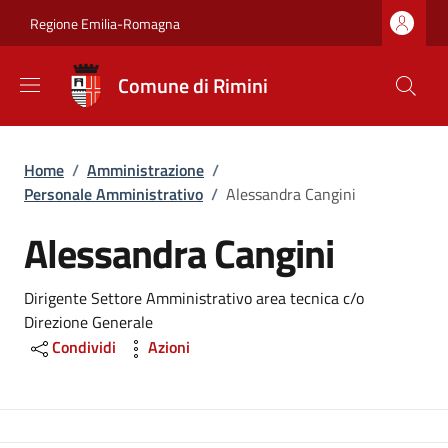
Salta al contenuto principale
Skip to footer content
Regione Emilia-Romagna
Comune di Rimini
Briciole di pane
Home
/
Amministrazione
/
Personale Amministrativo
/
Alessandra Cangini
Alessandra Cangini
Dirigente Settore Amministrativo area tecnica c/o
Direzione Generale
Condividi
Azioni