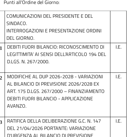
Punti all'Ordine del Giorno:
COMUNICAZIONI DEL PRESIDENTE E DEL
SINDACO.
INTERROGAZIONI E PRESENTAZIONE ORDINI
DEL GIORNO.
DEBITI FUORI BILANCIO: RICONOSCIMENTO DI
I.E.
1
LEGITTIMITA’ AI SENSI DELL’ARTICOLO 194 DEL
D.LGS. N. 267/2000.
MODIFICHE AL DUP 2026-2028 - VARIAZIONI
I.E.
2
AL BILANCIO DI PREVISIONE 2026/2028 EX
ART. 175 D.LGS. 267/2000 – FINANZIAMENTO
DEBITI FUORI BILANCIO - APPLICAZIONE
AVANZO.
RATIFICA DELLA DELIBERAZIONE G.C. N. 147
I.E.
3
DEL 21/04/2026 PORTANTE: VARIAZIONE
D'URGENZA AL BILANCIO DI PREVISIONE