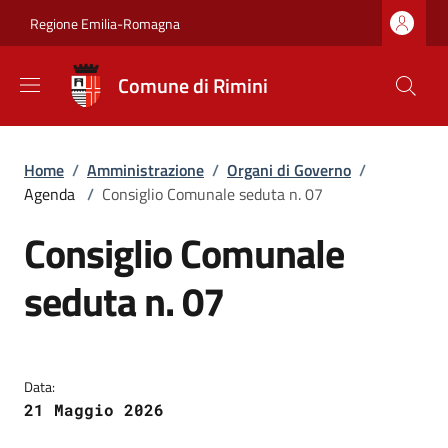
Salta al contenuto principale
Skip to footer content
Regione Emilia-Romagna
Comune di Rimini
Briciole di pane
Home
/
Amministrazione
/
Organi di Governo
/
Agenda
/
Consiglio Comunale seduta n. 07
Consiglio Comunale
seduta n. 07
Data:
21 Maggio 2026