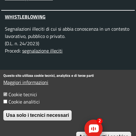
WHISTLEBLOWING
Segnalazioni illeciti di cui si abbia conoscenza in un contesto
lavorativo, pubblico o privato.
(D.L. n. 24/2023)
Procedi:
segnalazione illeciti
SEGUICI SU
Questo sito utilizza cookie tecnici, analytics e di terze parti
Maggiori informazioni
Facebook
Instagram
Telegram
Twitter
WhatsApp
YouTube
Cookie tecnici
Cookie analitici
Menu piè di pagina
Informativa privacy
Note legali
Usa solo i tecnici necessari
Dichiarazione di accessibilità
2
W