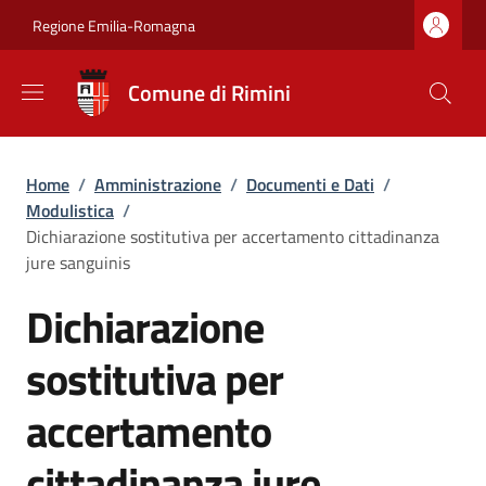
Salta al contenuto principale
Skip to footer content
Regione Emilia-Romagna
Comune di Rimini
Briciole di pane
Home
/
Amministrazione
/
Documenti e Dati
/
Modulistica
/
Dichiarazione sostitutiva per accertamento cittadinanza
jure sanguinis
Dichiarazione
sostitutiva per
accertamento
cittadinanza jure