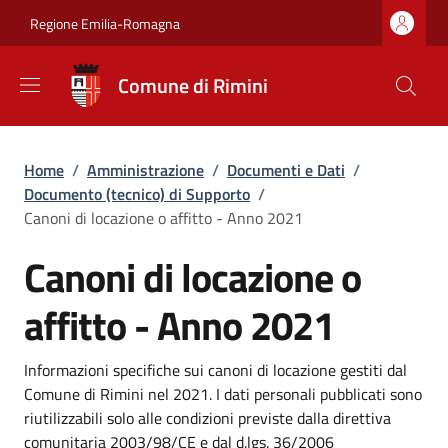
Salta al contenuto principale
Skip to footer content
Regione Emilia-Romagna
Comune di Rimini
Briciole di pane
Home
/
Amministrazione
/
Documenti e Dati
/
Documento (tecnico) di Supporto
/
Canoni di locazione o affitto - Anno 2021
Canoni di locazione o
affitto - Anno 2021
Dettagli
Informazioni specifiche sui canoni di locazione gestiti dal
Comune di Rimini nel 2021. I dati personali pubblicati sono
riutilizzabili solo alle condizioni previste dalla direttiva
comunitaria 2003/98/CE e dal d.lgs. 36/2006