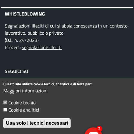
WHISTLEBLOWING
Segnalazioni illeciti di cui si abbia conoscenza in un contesto
lavorativo, pubblico o privato.
(D.L. n. 24/2023)
Procedi:
segnalazione illeciti
SEGUICI SU
Facebook
Instagram
Telegram
Twitter
WhatsApp
YouTube
Questo sito utilizza cookie tecnici, analytics e di terze parti
Maggiori informazioni
Cookie tecnici
Menu piè di pagina
Informativa privacy
Note legali
Cookie analitici
Dichiarazione di accessibilità
Usa solo i tecnici necessari
2
© Comune di Rimini. Tutti i diritti riservati.