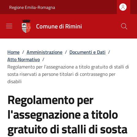
Salta al contenuto principale
Skip to footer content
Regione Emilia-Romagna
Comune di Rimini
Briciole di pane
Home
/
Amministrazione
/
Documenti e Dati
/
Atto Normativo
/
Regolamento per l'assegnazione a titolo gratuito di stalli di
sosta riservati a persone titolari di contrassegno per
disabili
Regolamento per
l'assegnazione a titolo
gratuito di stalli di sosta