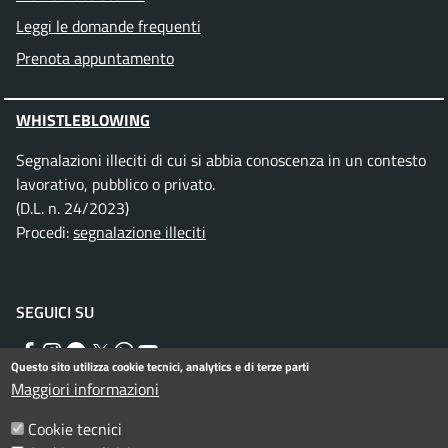
Leggi le domande frequenti
Prenota appuntamento
WHISTLEBLOWING
Segnalazioni illeciti di cui si abbia conoscenza in un contesto
lavorativo, pubblico o privato.
(D.L. n. 24/2023)
Procedi:
segnalazione illeciti
SEGUICI SU
Facebook
Instagram
Telegram
Twitter
WhatsApp
YouTube
Questo sito utilizza cookie tecnici, analytics e di terze parti
Maggiori informazioni
Menu piè di pagina
Cookie tecnici
Informativa privacy
Note legali