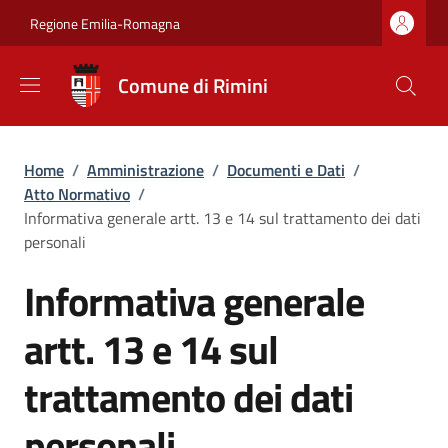
Salta al contenuto principale
Skip to footer content
Regione Emilia-Romagna
Comune di Rimini
Briciole di pane
Home
/
Amministrazione
/
Documenti e Dati
/
Atto Normativo
/
Informativa generale artt. 13 e 14 sul trattamento dei dati
personali
Informativa generale
artt. 13 e 14 sul
trattamento dei dati
personali