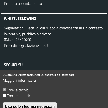
Prenota appuntamento
WHISTLEBLOWING
Segnalazioni illeciti di cui si abbia conoscenza in un contesto
lavorativo, pubblico o privato.
(D.L. n. 24/2023)
Procedi:
segnalazione illeciti
SEGUICI SU
Facebook
Instagram
Telegram
Twitter
WhatsApp
YouTube
Questo sito utilizza cookie tecnici, analytics e di terze parti
Maggiori informazioni
Cookie tecnici
Menu piè di pagina
Informativa privacy
Note legali
Cookie analitici
Dichiarazione di accessibilità
Usa solo i tecnici necessari