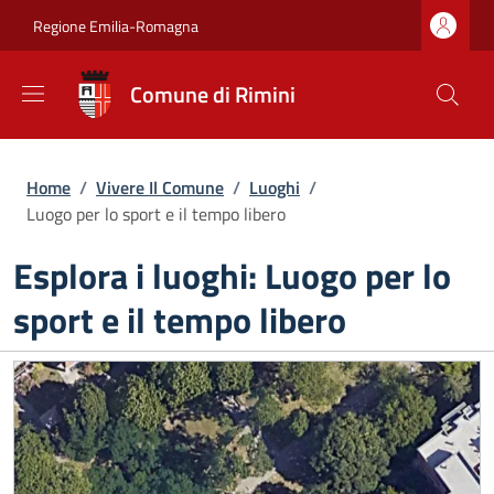
Salta al contenuto principale
Skip to footer content
Regione Emilia-Romagna
Comune di Rimini
Briciole di pane
Home
/
Vivere Il Comune
/
Luoghi
/
Luogo per lo sport e il tempo libero
Esplora i luoghi: Luogo per lo
sport e il tempo libero