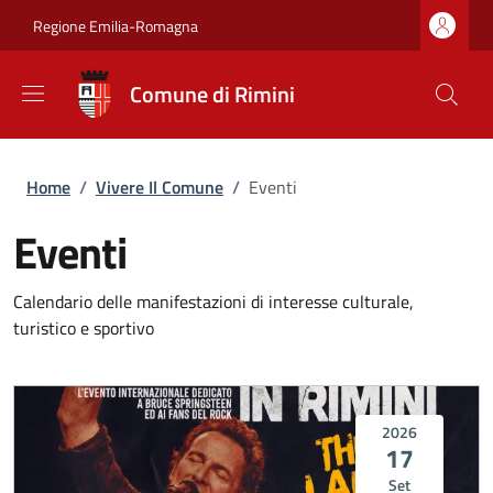
Salta al contenuto principale
Skip to footer content
Regione Emilia-Romagna
Comune di Rimini
Briciole di pane
Home
/
Vivere Il Comune
/
Eventi
Eventi
Calendario delle manifestazioni di interesse culturale,
turistico e sportivo
2026
17
Set