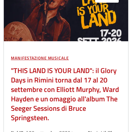
MANIFESTAZIONE MUSICALE
"THIS LAND IS YOUR LAND": il Glory
Days in Rimini torna dal 17 al 20
settembre con Elliott Murphy, Ward
Hayden e un omaggio all'album The
Seeger Sessions di Bruce
Springsteen.