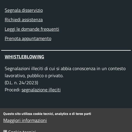
Segnala disservizio
Richiedi assistenza
Leggi le domande frequenti
Prenota appuntamento
WHISTLEBLOWING
Segnalazioni illeciti di cui si abbia conoscenza in un contesto
lavorativo, pubblico o privato.
(D.L. n. 24/2023)
Procedi:
segnalazione illeciti
SEGUICI SU
Questo sito utilizza cookie tecnici, analytics e di terze parti
Maggiori informazioni
Facebook
Instagram
Telegram
Twitter
WhatsApp
YouTube