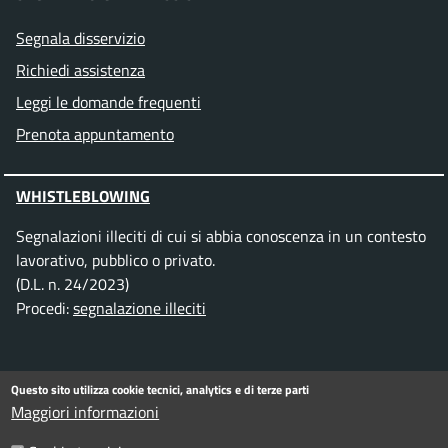
Segnala disservizio
Richiedi assistenza
Leggi le domande frequenti
Prenota appuntamento
WHISTLEBLOWING
Segnalazioni illeciti di cui si abbia conoscenza in un contesto
lavorativo, pubblico o privato.
(D.L. n. 24/2023)
Procedi:
segnalazione illeciti
SEGUICI SU
Questo sito utilizza cookie tecnici, analytics e di terze parti
Maggiori informazioni
Facebook
Instagram
Telegram
Twitter
WhatsApp
YouTube