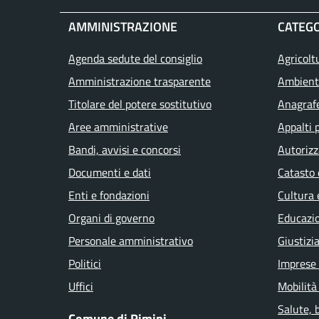
AMMINISTRAZIONE
CATEGO
Agenda sedute del consiglio
Agricolt
Amministrazione trasparente
Ambient
Titolare del potere sostitutivo
Anagrafe
Aree amministrative
Appalti 
Bandi, avvisi e concorsi
Autorizz
Documenti e dati
Catasto 
Enti e fondazioni
Cultura 
Organi di governo
Educazi
Personale amministrativo
Giustizi
Politici
Imprese
Uffici
Mobilità
Salute, 
Comune di Rimini