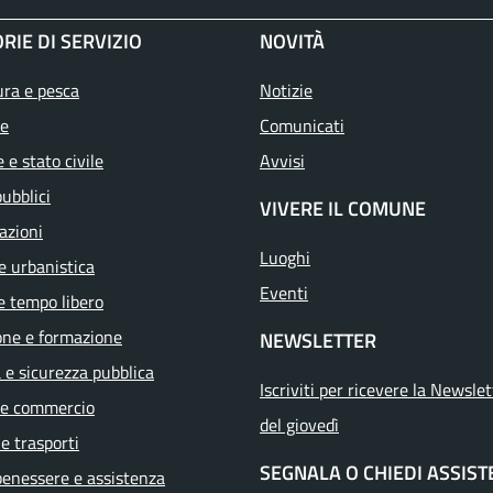
RIE DI SERVIZIO
NOVITÀ
ura e pesca
Notizie
e
Comunicati
 e stato civile
Avvisi
pubblici
VIVERE IL COMUNE
azioni
Luoghi
e urbanistica
Eventi
e tempo libero
one e formazione
NEWSLETTER
a e sicurezza pubblica
Iscriviti per ricevere la Newslet
 e commercio
del giovedì
 e trasporti
SEGNALA O CHIEDI ASSIS
benessere e assistenza