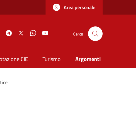
Area personale
book
Instagram
Telegram
Twitter
WhatsApp
YouTube
Cerca
otazione CIE
Turismo
Argomenti
tice