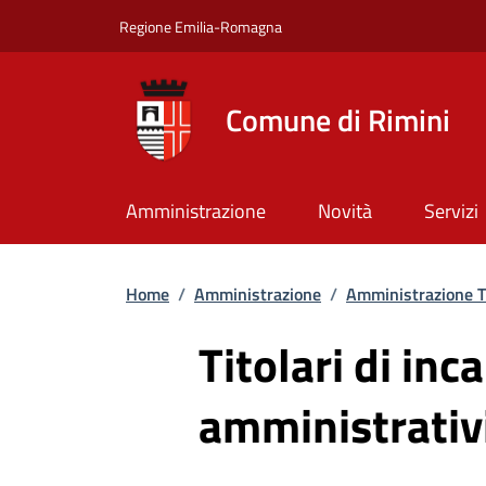
Salta al contenuto principale
Skip to footer content
Regione Emilia-Romagna
Comune di Rimini
Amministrazione
Novità
Servizi
Briciole di pane
Home
/
Amministrazione
/
Amministrazione T
Titolari di inca
amministrativi