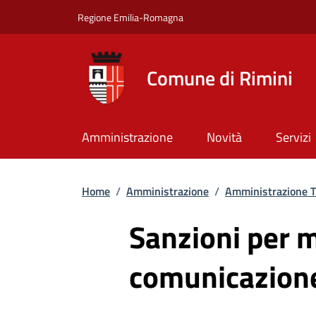
Salta al contenuto principale
Skip to footer content
Regione Emilia-Romagna
Comune di Rimini
Amministrazione
Novità
Servizi
Briciole di pane
Home
/
Amministrazione
/
Amministrazione T
Sanzioni per 
comunicazione