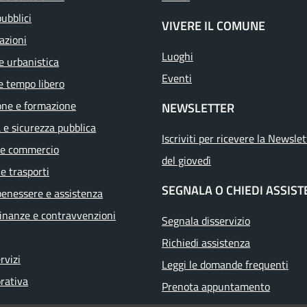
pubblici
VIVERE IL COMUNE
azioni
Luoghi
e urbanistica
Eventi
e tempo libero
one e formazione
NEWSLETTER
a e sicurezza pubblica
Iscriviti per ricevere la Newslet
 e commercio
del giovedì
 e trasporti
SEGNALA O CHIEDI ASSIS
benessere e assistenza
 finanze e contravvenzioni
Segnala disservizio
Richiedi assistenza
ervizi
Leggi le domande frequenti
orativa
Prenota appuntamento