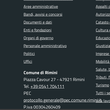
Aree amministrative
Appalti 
Bandi, avvisi e concorsi
Autorizz
Documenti e dati
Catasto 
Enti e fondazioni
Cultura 
Organi di governo
Educazi
Personale amministrativo
Giustizi
Politici
Imprese
Uffici
Mobilità
Salute, 
Comune di Rimini
Tributi,
Piazza Cavour 27 - 47921 Rimini
Turismo
Tel.
+39 0541 704111
PEC
Tutti i s
protocollo.generale@pec.comune.rimini.it
Vita lav
P.iva 00304260409