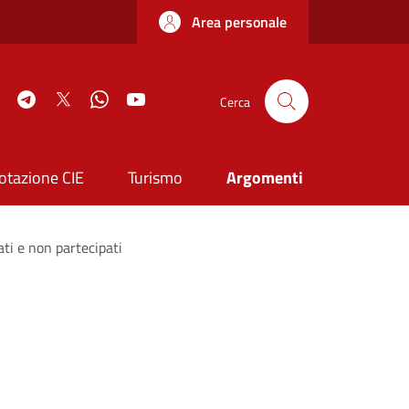
Area personale
book
Instagram
Telegram
Twitter
WhatsApp
YouTube
Cerca
otazione CIE
Turismo
Argomenti
ti e non partecipati