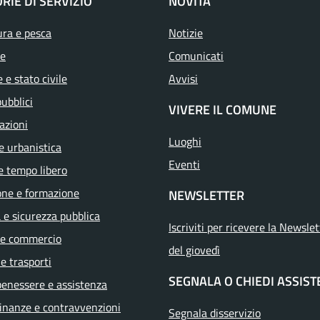
RIE DI SERVIZIO
NOVITÀ
ura e pesca
Notizie
e
Comunicati
 e stato civile
Avvisi
pubblici
VIVERE IL COMUNE
azioni
Luoghi
e urbanistica
Eventi
e tempo libero
one e formazione
NEWSLETTER
a e sicurezza pubblica
Iscriviti per ricevere la Newslet
 e commercio
del giovedì
 e trasporti
SEGNALA O CHIEDI ASSIS
benessere e assistenza
 finanze e contravvenzioni
Segnala disservizio