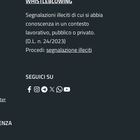
WHISTLEBLOWING
Segnalazioni illeciti di cui si abbia
conoscenza in un contesto
lavorativo, pubblico o privato.
(D.L. n. 24/2023)
Procedi:
segnalazione illeciti
SEGUICI SU
Facebook
Instagram
Telegram
Twitter
WhatsApp
YouTube
ter
TENZA