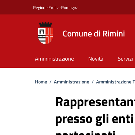
Salta al contenuto principale
Skip to footer content
Regione Emilia-Romagna
Comune di Rimini
Amministrazione
Novità
Servizi
Briciole di pane
Home
/
Amministrazione
/
Amministrazione T
Rappresentan
presso gli enti