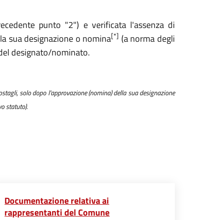
precedente punto "2") e v
erificata l'assenza di
[*]
alla sua designazione o nomina
(a norma degli
e del designato/nominato.
opostagli, solo dopo l'approvazione (nomina) della sua designazione
vo statuto).
Documentazione relativa ai
rappresentanti del Comune