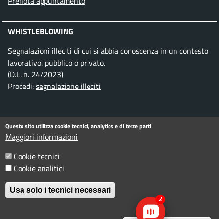
Prenota appuntamento
WHISTLEBLOWING
Segnalazioni illeciti di cui si abbia conoscenza in un contesto
lavorativo, pubblico o privato.
(D.L. n. 24/2023)
Procedi:
segnalazione illeciti
SEGUICI SU
Questo sito utilizza cookie tecnici, analytics e di terze parti
Maggiori informazioni
Facebook
Instagram
Telegram
Twitter
WhatsApp
YouTube
Cookie tecnici
Cookie analitici
Menu piè di pagina
Informativa privacy
Note legali
Usa solo i tecnici necessari
Dichiarazione di accessibilità
2
W